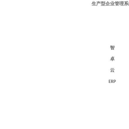
生产型企业管理系
智
卓
云
ERP