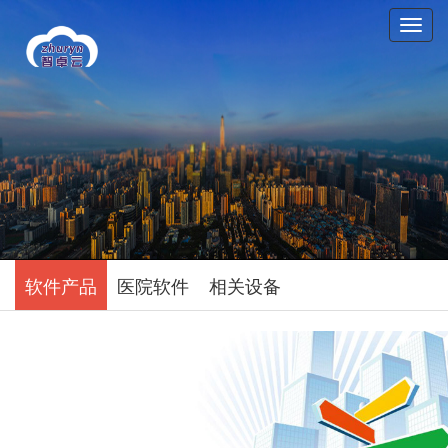
T
o
g
g
l
e
n
a
v
i
g
a
t
软件产品
医院软件
相关设备
i
o
n