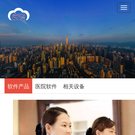
T
o
g
g
l
e
n
a
v
i
g
a
t
软件产品
医院软件
相关设备
i
o
n