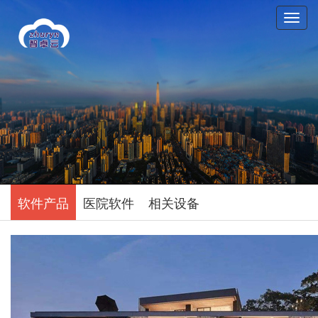
T
o
g
g
l
e
n
a
v
i
g
a
t
软件产品
医院软件
相关设备
i
o
n