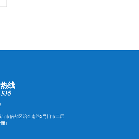
务热线
2335
理
邢台市信都区冶金南路3号门市二层
对面）